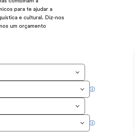
amas combinam a
cos para te ajudar a
guística e cultural. Diz-nos
remos um orçamento
more info
more info