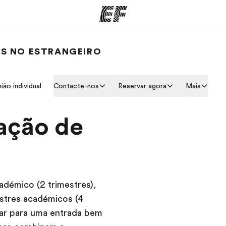
ES NO ESTRANGEIRO
mas
Escritórios
So
ião individual
Contacte-nos
Reservar agora
Mais
o que
Encontre um escritório
Que
mos
ação de
démico (2 trimestres),
stres académicos (4
rar para uma entrada bem