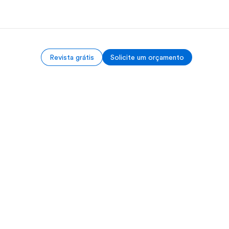
Revista grátis
Solicite um orçamento
bre nós
Carreiras
m somos
Junte-se a nós