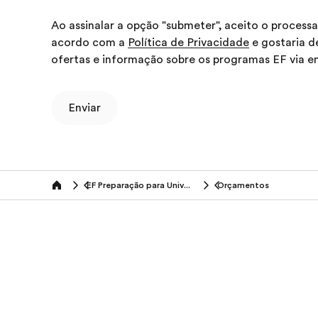
Ao assinalar a opção "submeter", aceito o proces
acordo com a
Política de Privacidade
e gostaria de
ofertas e informação sobre os programas EF via em
Enviar
EF Preparação para Universidades no Estrangeiro
Orçamentos
Home