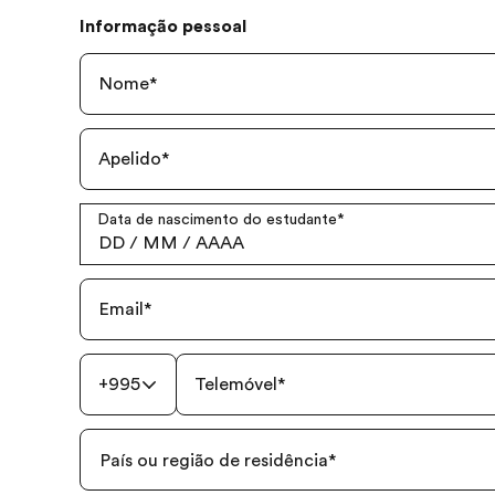
Informação pessoal
Nome
*
Apelido
*
Data de nascimento do estudante
*
DD
/
MM
/
AAAA
Email
*
+995
Telemóvel
*
País ou região de residência
*