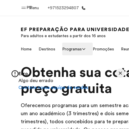
PT
Menu
+971523294807
EF PREPARAÇÃO PARA UNIVERSIDAD
Para adultos e estudantes a partir dos 16 anos
Início
Progra
Home
Destinos
Programas
Promoções
Reun
Bem-vindo à EF
Saiba tud
oferece
Obtenha sua cot
Erro
Algo deu errado
preço gratuita
Contate nossa equipe de vendas
Oferecemos programas para um semestre aca
um ano académico (3 trimestres) e dois seme
trimestres), todos concebidos para te prepa