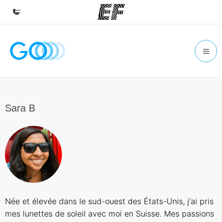
Accueil
Bienvenue chez EF
Programmes
Nos offres
Sara B
Bureaux
Trouver un bureau
A propos de nous
Qui sommes-nous ?
EF recrute
Née et élevée dans le sud-ouest des États-Unis, j'ai pris
Rejoignez nos équipes
mes lunettes de soleil avec moi en Suisse. Mes passions