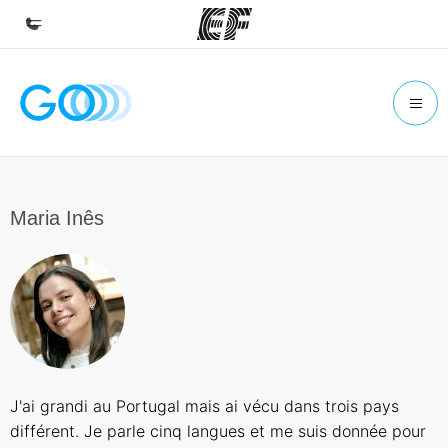
Accueil
Bienvenue chez EF
Programmes
Nos offres
Maria Inês
Bureaux
Trouver un bureau
A propos de nous
Qui sommes-nous ?
EF recrute
J'ai grandi au Portugal mais ai vécu dans trois pays
Rejoignez nos équipes
différent. Je parle cinq langues et me suis donnée pour