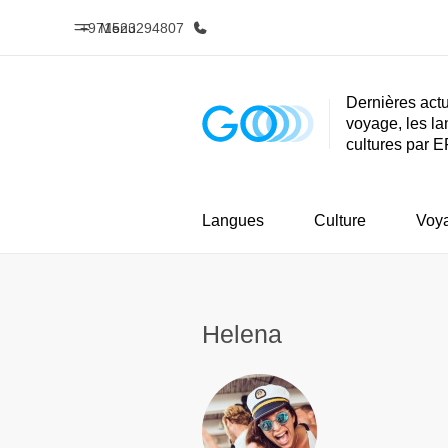
+971523294807
Menu
Dernières actu
voyage, les la
Accueil
Progra
cultures par E
Bienvenue chez EF
Nos off
Langues
Culture
Voy
Helena