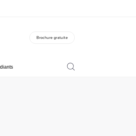
Brochure gratuite
os de nous
EF recrute
mmes-nous ?
Rejoignez nos équipes
diants