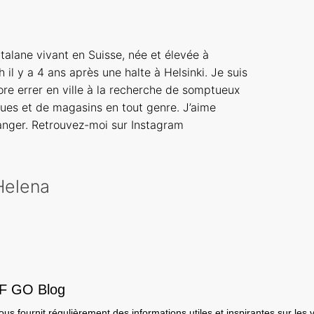
talane vivant en Suisse, née et élevée à
h il y a 4 ans après une halte à Helsinki. Je suis
ore errer en ville à la recherche de somptueux
ques et de magasins en tout genre. J’aime
tranger. Retrouvez-moi sur Instagram
 Helena
EF GO Blog
s fournit régulièrement des informations utiles et inspirantes sur les 