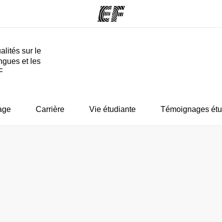
alités sur le
ngues et les
mmes
Bureaux
A prop
F
res
Trouver un bureau
Qui so
age
Carrière
Vie étudiante
Témoignages étu