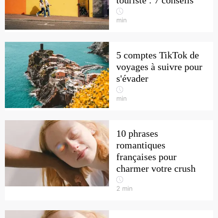
touriste : 7 conseils
min
5 comptes TikTok de
voyages à suivre pour
s'évader
min
10 phrases
romantiques
françaises pour
charmer votre crush
2
min