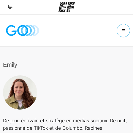
Accueil
Bienvenue chez EF
Programmes
Nos offres
Emily
Bureaux
Trouver un bureau
A propos de nous
Qui sommes-nous ?
EF recrute
De jour, écrivain et stratège en médias sociaux. De nuit,
Rejoignez nos équipes
passionné de TikTok et de Columbo. Racines