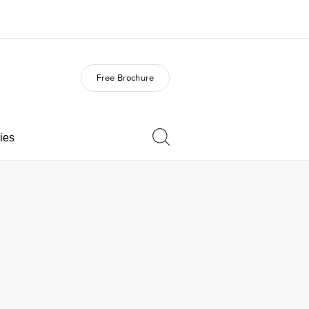
Free Brochure
out us
Careers
o we are
Join the team
ies