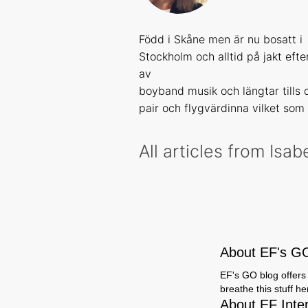
Född i Skåne men är nu bosatt i
Stockholm och alltid på jakt efte
av
boyband musik och längtar tills 
pair och flygvärdinna vilket som 
All articles from Isab
About EF's G
EF's GO blog offers 
breathe this stuff h
About EF Inte