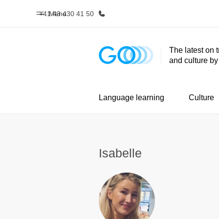
+41 43 430 41 50
Menu
The latest on 
and culture b
Home
Progr
Welcome to EF
See everythi
Language learning
Culture
Isabelle