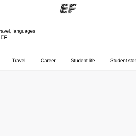
travel, languages
y EF
ams
Offices
Ab
ng we do
Find an office near you
Wh
Travel
Career
Student life
Student stor