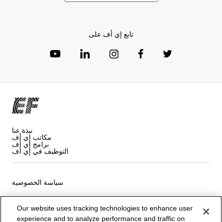
تابع إي أف على
نبذة عنا
مكاتب إي أف
برامج إي أف
التوظيف في إي أف
سياسة الخصوصية
شروط و أحكام البرنامج
Our website uses tracking technologies to enhance user
experience and to analyze performance and traffic on
ملفات تعريف الارتباط