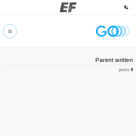
الصفحة الرئيسية
أهلا بكم في إي أف
برامج
Parent written
شاهد كل ما نقوم به
posts
0
مكاتب
أعثر على مكتب قريب منك
نبذة عنا
من نحن
وظائف
إنضم إلى الفريق