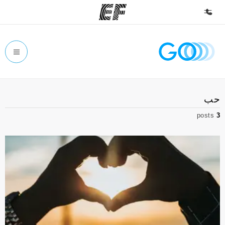
الصفحة الرئيسية
أهلا بكم في إي أف
برامج
حب
شاهد كل ما نقوم به
posts
3
مكاتب
أعثر على مكتب قريب منك
نبذة عنا
من نحن
وظائف
إنضم إلى الفريق