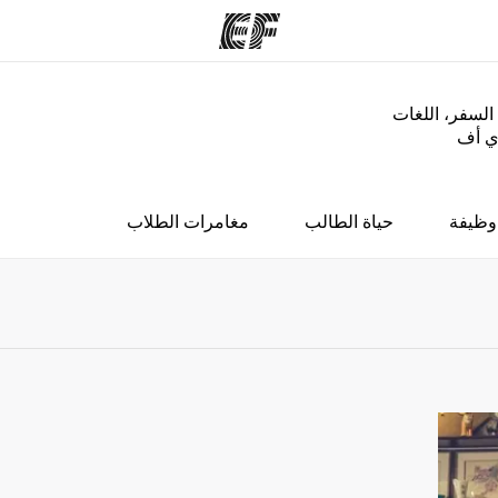
السفر، اللغات
إي أف
مكاتب
نب
قوم به
أعثر على مكتب قريب منك
م
وظيفة
حياة الطالب
مغامرات الطلاب