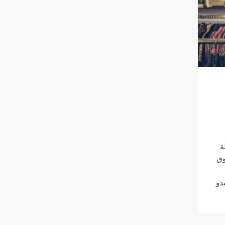
ة
وق
دو