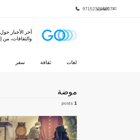
+971523294807
القائمة
آخر الأخبار حول 
والثقافات، من 
الصفحة الرئيسية
برامج
أهلا بكم في إي أف
شاهد كل ما ن
لغات
ثقافة
سفر
موضة
posts
1