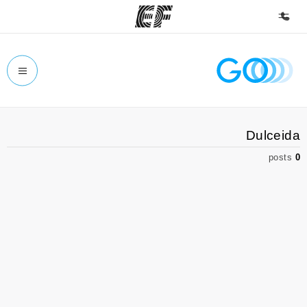
الصفحة الرئيسية
أهلا بكم في إي أف
برامج
Dulceida
شاهد كل ما نقوم به
posts
0
مكاتب
أعثر على مكتب قريب منك
نبذة عنا
من نحن
وظائف
إنضم إلى الفريق