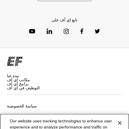
تابع إي أف على
نبذة عنا
مكاتب إي أف
برامج إي أف
التوظيف في إي أف
سياسة الخصوصية
شروط و أحكام البرنامج
Our website uses tracking technologies to enhance user
experience and to analyze performance and traffic on
ملفات تعريف الارتباط