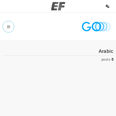
الصفحة الرئيسية
أهلا بكم في إي أف
برامج
Arabic
شاهد كل ما نقوم به
posts
0
مكاتب
أعثر على مكتب قريب منك
نبذة عنا
من نحن
وظائف
إنضم إلى الفريق