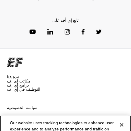
تابع إي أف على
نبذة عنا
مكاتب إي أف
برامج إي أف
التوظيف في إي أف
سياسة الخصوصية
شروط و أحكام البرنامج
Our website uses tracking technologies to enhance user
experience and to analyze performance and traffic on
ملفات تعريف الارتباط