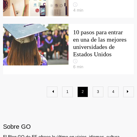
4
min
10 pasos para entrar
en una de las mejores
universidades de
Estados Unidos
6
min
1
2
3
4
Sobre GO
El Blog GO de EF ofrece lo último en viajes, idiomas, cultura,