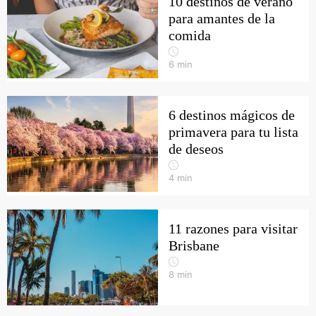
10 destinos de verano
para amantes de la
comida
6
min
6 destinos mágicos de
primavera para tu lista
de deseos
4
min
11 razones para visitar
Brisbane
8
min