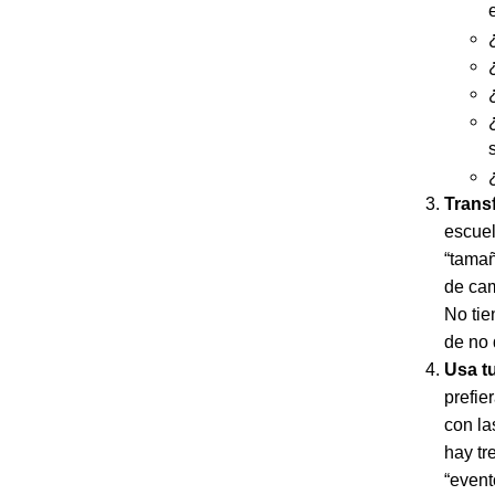
e
Transf
escuel
“tamañ
de cam
No tie
de no 
Usa tu
prefie
con la
hay tr
“event