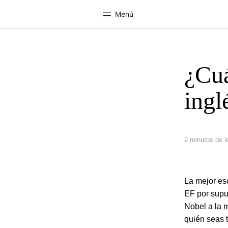
Menú
¿Cuá
Inicio
Progra
Bienvenido a EF
Ver todo lo q
ingl
2 minutos de l
La mejor es
EF por supu
Nobel a la 
quién seas 