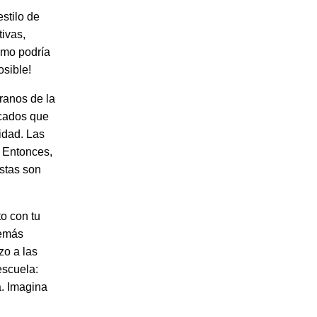
stilo de
tivas,
ómo podría
osible!
ranos de la
icados que
idad. Las
. Entonces,
stas son
to con tu
demás
zo a las
escuela:
a. Imagina