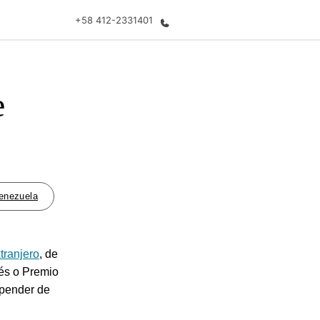
+58 412-2331401
e
 nosotros
Trabajos
nes somos
Únete al equipo
enezuela
tranjero
, de
lés o Premio
epender de