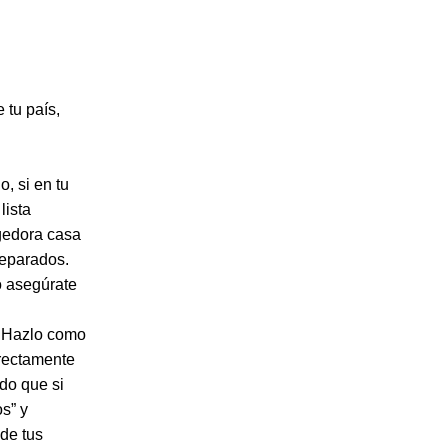
 tu país,
, si en tu
lista
ogedora casa
separados.
o asegúrate
. Hazlo como
irectamente
odo que si
s” y
 de tus