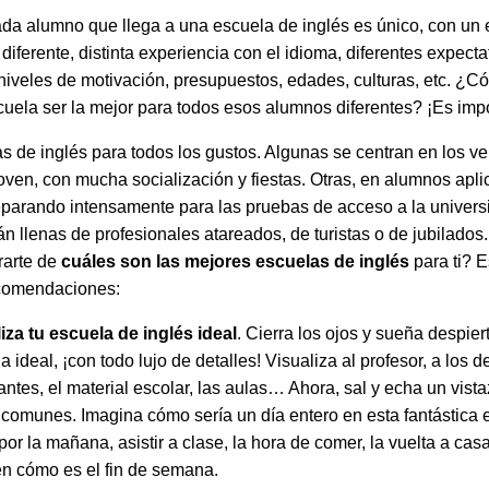
ada alumno que llega a una escuela de inglés es único, con un e
diferente, distinta experiencia con el idioma, diferentes expecta
iveles de motivación, presupuestos, edades, culturas, etc. ¿C
cuela ser la mejor para todos esos alumnos diferentes? ¡Es imp
s de inglés para todos los gustos. Algunas se centran en los ve
oven, con mucha socialización y fiestas. Otras, en alumnos apl
eparando intensamente para las pruebas de acceso a la univers
n llenas de profesionales atareados, de turistas o de jubilados
rarte de
cuáles son las mejores escuelas de inglés
para ti? E
ecomendaciones:
iza tu escuela de inglés ideal
. Cierra los ojos y sueña despier
a ideal, ¡con todo lujo de detalles! Visualiza al profesor, a los 
antes, el material escolar, las aulas… Ahora, sal y echa un vista
comunes. Imagina cómo sería un día entero en esta fantástica 
 por la mañana, asistir a clase, la hora de comer, la vuelta a cas
n cómo es el fin de semana.