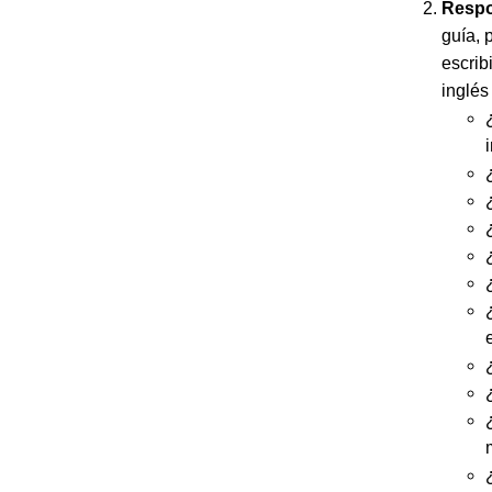
Respo
guía, 
escrib
inglés
e