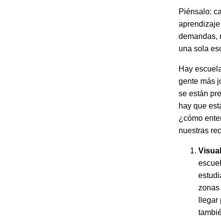
Piénsalo: c
aprendizaje 
demandas, n
una sola es
Hay escuela
gente más j
se están pr
hay que está
¿cómo ente
nuestras r
Visual
escuel
estudi
zonas 
llegar
tambié