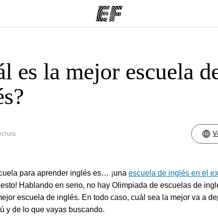
l es la mejor escuela d
mas
Oficinas
Sobre
ue hacemos
Encuentra una oficina
Quié
és?
ectura
V
cuela para aprender inglés es… ¡una
escuela de inglés en el ex
esto! Hablando en serio, no hay Olimpiada de escuelas de ing
mejor escuela de inglés. En todo caso, cuál sea la mejor va a d
tú y de lo que vayas buscando.