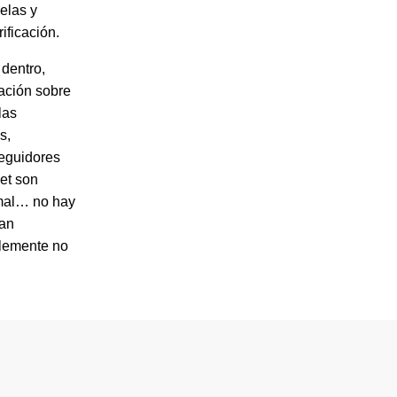
elas y
ificación.
 dentro,
mación sobre
las
s,
seguidores
et son
 mal… no hay
ían
blemente no