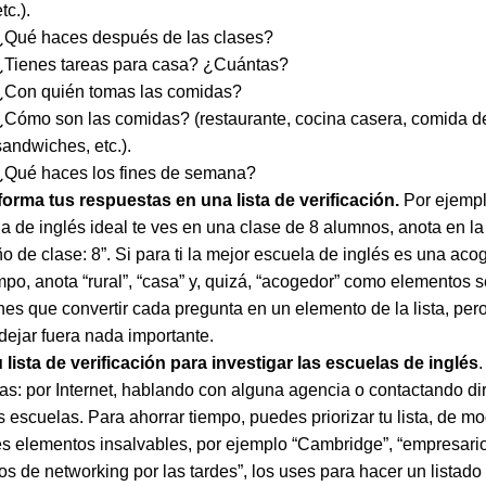
tc.).
¿Qué haces después de las clases?
¿Tienes tareas para casa? ¿Cuántas?
¿Con quién tomas las comidas?
¿Cómo son las comidas? (restaurante, cocina casera, comida de
sandwiches, etc.).
¿Qué haces los fines de semana?
orma tus respuestas en una lista de verificación.
Por ejemplo
a de inglés ideal te ves en una clase de 8 alumnos, anota en la 
o de clase: 8”. Si para ti la mejor escuela de inglés es una ac
po, anota “rural”, “casa” y, quizá, “acogedor” como elementos 
nes que convertir cada pregunta en un elemento de la lista, per
dejar fuera nada importante.
 lista de verificación para investigar las escuelas de inglés
ras: por Internet, hablando con alguna agencia o contactando d
s escuelas. Para ahorrar tiempo, puedes priorizar tu lista, de m
es elementos insalvables, por ejemplo “Cambridge”, “empresario
os de networking por las tardes”, los uses para hacer un listado