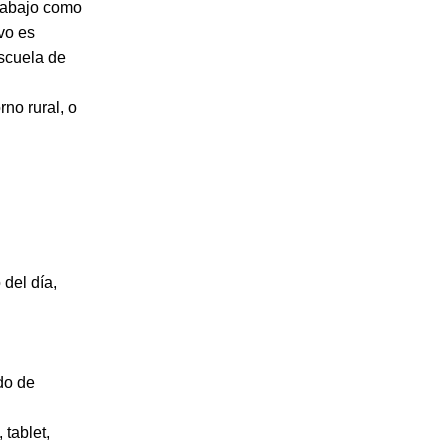
e abajo como
vo es
escuela de
no rural, o
 del día,
do de
 tablet,