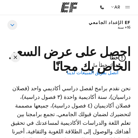
AR
EF الإعداد الجامعي
16+ سنة
الصفحة الرئيسية
أهلا بكم في إي أف
احصل على عرض السعر
برامج
خطأ
شاهد كل ما نقوم به
الخاص بك مجانًا
هناك خطأ ما
اتصل بفريق المبيعات لدينا
مكاتب
أعثر على مكتب قريب منك
نحن نقدم برامج لفصل دراسي أكاديمي واحد (فصلان
نبذة عنا
دراسيان)، سنة أكاديمية واحدة (٣ فصول دراسية)،
فصلان أكاديميان (٤ فصول دراسية)، جميعها مصممة
من نحن
لتحضيرك لضمان قبولك الجامعي. تجمع برامجنا بين
وظائف
تعلم اللغة والدراسات الأكاديمية لمساعدتك في تحقيق
إنضم إلى الفريق
أهدافك والوصول إلى الطلاقة اللغوية والثقافية. أخبرنا