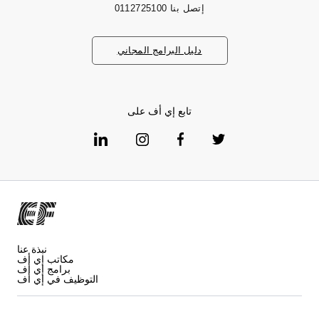
إتصل بنا
0112725100
دليل البرامج المجاني
تابع إي أف على
نبذة عنا
مكاتب إي أف
برامج إي أف
التوظيف في إي أف