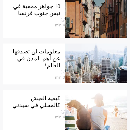
10 جواهر مخفية في
نيس جنوب فرنسا
min
4
معلومات لن تصدقها
عن أهم المدن في
العالم!
min
3
كيفية العيش
كالمحلي في سيدني
min
4