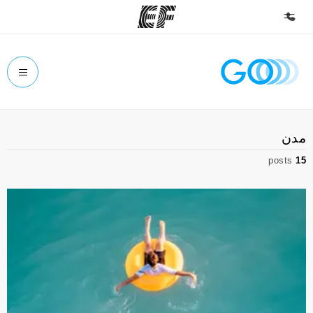
الصفحة الرئيسية
أهلا بكم في إي أف
برامج
مدن
شاهد كل ما نقوم به
posts
15
مكاتب
أعثر على مكتب قريب منك
نبذة عنا
من نحن
وظائف
إنضم إلى الفريق