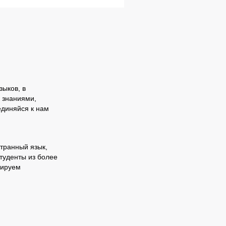
зыков, в
 знаниями,
единяйся к нам
транный язык,
туденты из более
нируем