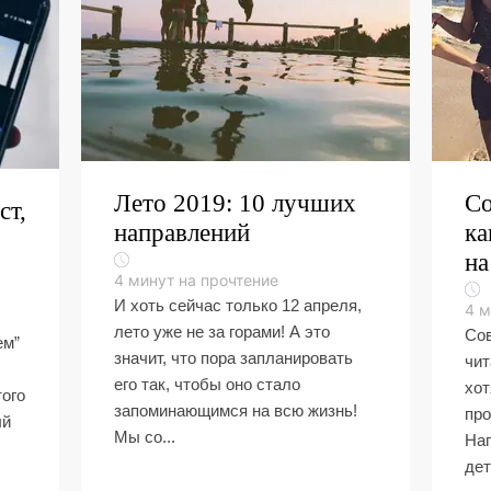
Лето 2019: 10 лучших
Со
ст,
направлений
ка
на
4
минут на прочтение
И хоть сейчас только 12 апреля,
4
м
лето уже не за горами! А это
Сов
ем”
значит, что пора запланировать
чит
его так, чтобы оно стало
хот
того
запоминающимся на всю жизнь!
пр
ый
Мы со...
Нап
дет