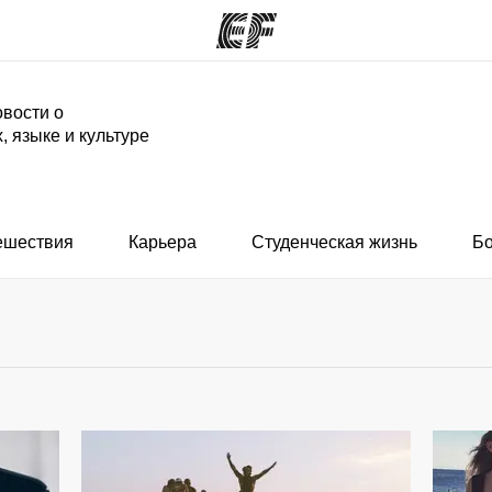
вости о
, языке и культуре
аммы
Офисы
программы
Найти ближайший офис
ешествия
Карьера
Студенческая жизнь
Б