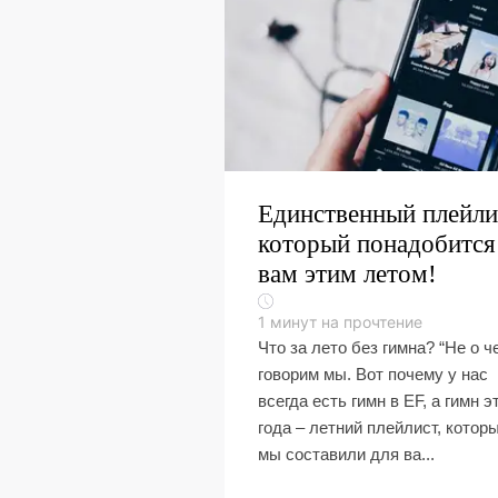
Единственный плейли
который понадобится
вам этим летом!
1
минут на прочтение
Что за лето без гимна? “Не о ч
говорим мы. Вот почему у нас
всегда есть гимн в EF, а гимн э
года – летний плейлист, котор
мы составили для ва...