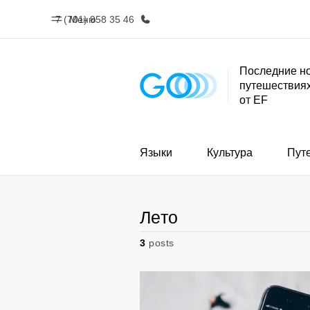
7 (701) 958 35 46
Меню
Последние но
путешествиях
Главная
Прогр
от EF
Добро пожаловать в EF
Все курсы и 
EF
Языки
Культура
Пут
Лето
3
posts