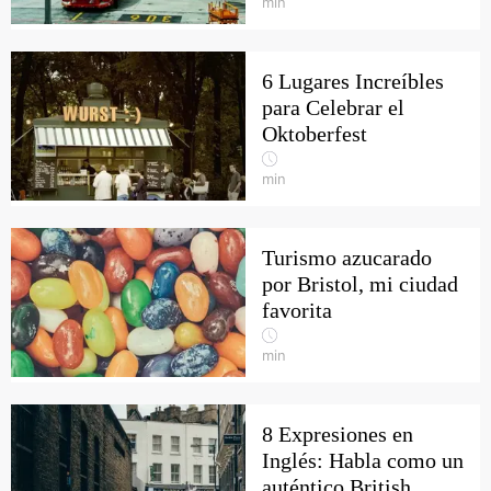
min
6 Lugares Increíbles
para Celebrar el
Oktoberfest
min
Turismo azucarado
por Bristol, mi ciudad
favorita
min
8 Expresiones en
Inglés: Habla como un
auténtico British