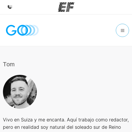
Inicio
Bienvenido a EF
Programas
Ver todo lo que hacemos
Тom
Oficinas
Encuentra una oficina
Sobre nosotros
Quiénes somos
Trabajos
Vivo en Suiza y me encanta. Aquí trabajo como redactor,
Únete al equipo
pero en realidad soy natural del soleado sur de Reino