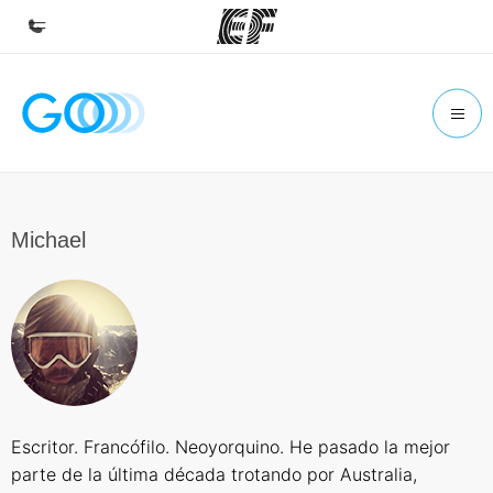
Inicio
Bienvenido a EF
Programas
Ver todo lo que hacemos
Michael
Oficinas
Encuentra una oficina
Sobre nosotros
Quiénes somos
Trabajos
Escritor. Francófilo. Neoyorquino. He pasado la mejor
Únete al equipo
parte de la última década trotando por Australia,