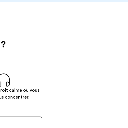
?
roit calme où vous
us concentrer.