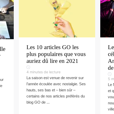
Les 10 articles GO les
Le
lle
plus populaires que vous
cé
r
auriez dû lire en 2021
An
de
4
minutes de lecture
La saison est venue de revenir sur
5
m
our
l’année écoulée avec nostalgie. Ses
Le 
le
hauts, ses bas et – bien sûr –
et 
certains de nos articles préférés du
vou
blog GO de ...
nou
vill