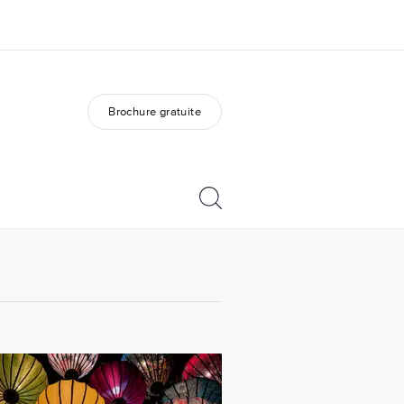
Brochure gratuite
os de nous
EF recrute
mmes-nous ?
Rejoignez nos équipes