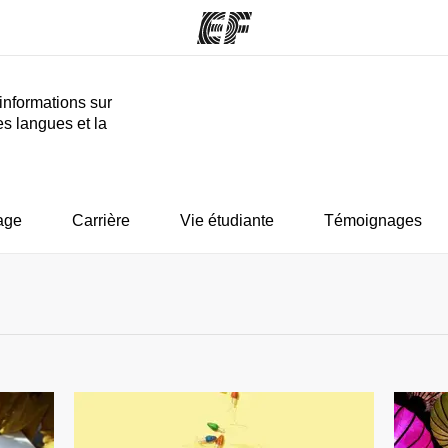
informations sur
es langues et la
mmes
Bureaux
A prop
res
Trouver un bureau
Qui so
age
Carrière
Vie étudiante
Témoignages