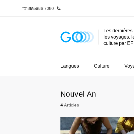
1 866 386 7080
Menu
Les dernières 
les voyages, l
Accueil
Progra
culture par EF
Bienvenue chez EF
Nos off
Langues
Culture
Voy
Nouvel An
4
Articles