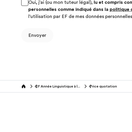
Oui, j'ai (ou mon tuteur légal),
lu et compris co
personnelles comme indiqué dans la
politique 
l'utilisation par EF de mes données personnelles
Envoyer
EF Année Linguistique à l'Etranger
Price quotation
Home