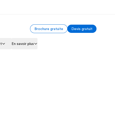
Brochure gratuite
Devis gratuit
os de nous
EF recrute
nt
En savoir plus
mmes-nous ?
Rejoignez nos équipes