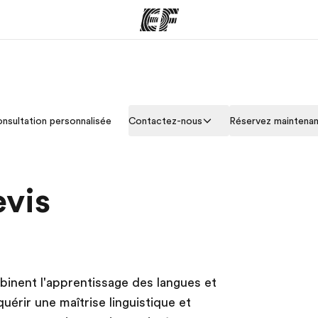
mmes
Bureaux
A prop
nsultation personnalisée
Contactez-nous
Réservez maintena
res
Trouver un bureau
Qui so
evis
inent l'apprentissage des langues et
érir une maîtrise linguistique et