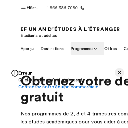
FR
Menu
1 866 386 7080
EF UN AN D’ÉTUDES À L’ÉTRANGER
Etudiants et adultes
Accueil
Progra
Aperçu
Destinations
Programmes
Offres
Co
Bienvenue chez EF
Nos off
Erreur
Obtenez votre d
Quelque chose s'est mal passé
Contactez notre équipe commerciale
gratuit
Nos programmes de 2, 3 et 4 trimestres comb
les études académiques pour vous aider à acqu