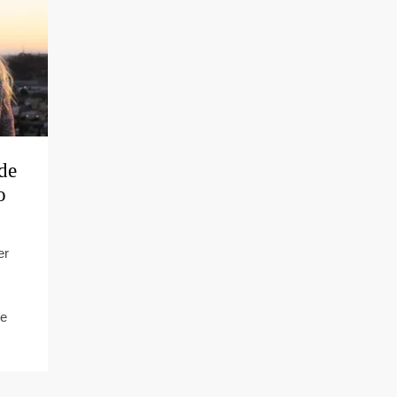
 de
o
er
ue