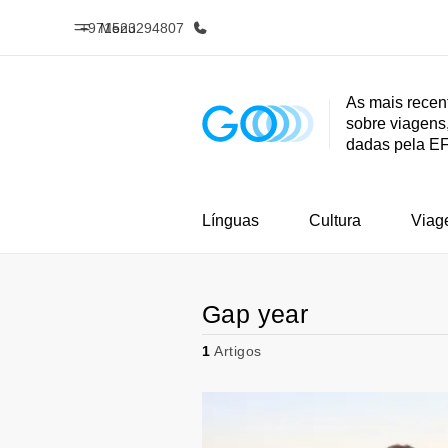
+971523294807
Menu
As mais recen
sobre viagens,
Início
Progra
dadas pela EF
Bem-vindo à EF
Saiba tud
oferece
Línguas
Cultura
Viag
Gap year
1
Artigos