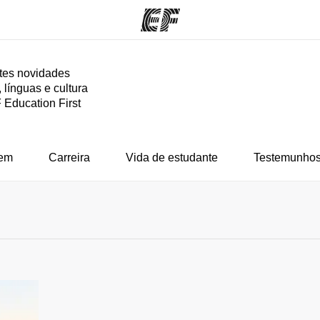
tes novidades
 línguas e cultura
mas
Escritórios
So
 Education First
o que
Encontre um escritório
Que
mos
em
Carreira
Vida de estudante
Testemunhos