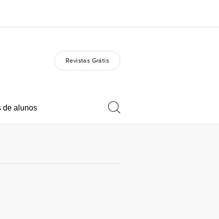
Revistas Grátis
bre nós
Carreiras
m somos
Junte-se a nós
 de alunos