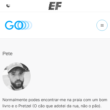
Início
Bem-vindo à EF
Programas
Saiba tudo que oferecemos
Pete
Escritórios
Encontre um escritório
Sobre nós
Quem somos
Carreiras
Normalmente podes encontrar-me na praia com um bom
Junte-se a nós
livro e o Pretzel (O cão que adotei da rua, não o pão).