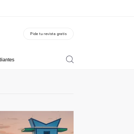
Pide tu revista gratis
 nosotros
Trabajos
nes somos
Únete al equipo
diantes