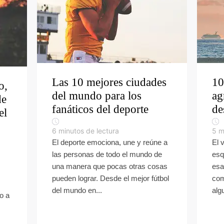
Las 10 mejores ciudades
10
o,
del mundo para los
ag
de
fanáticos del deporte
de
el
6
minutos de lectura
5
m
El deporte emociona, une y reúne a
El 
las personas de todo el mundo de
esq
una manera que pocas otras cosas
esa
pueden lograr. Desde el mejor fútbol
com
del mundo en...
alg
o a