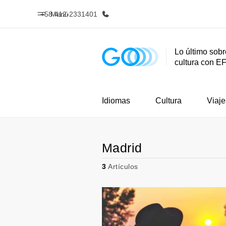
+58 412-2331401
Menú
Lo último sobr
cultura con E
Inicio
Progra
Bienvenido a EF
Ver todo lo q
Idiomas
Cultura
Viaje
Madrid
3
Artículos