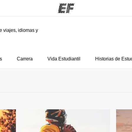
e viajes, idiomas y
F
mas
Oficinas
Sobre
ue hacemos
Encuentra una oficina
Quié
s
Carrera
Vida Estudiantil
Historias de Estu