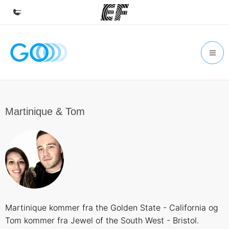
Inicio
Bienvenido a EF
Programas
Ver todo lo que hacemos
Martinique & Tom
Oficinas
Encuentra una oficina
Sobre nosotros
Quiénes somos
Trabajos
Martinique kommer fra the Golden State - California og
Únete al equipo
Tom kommer fra Jewel of the South West - Bristol.