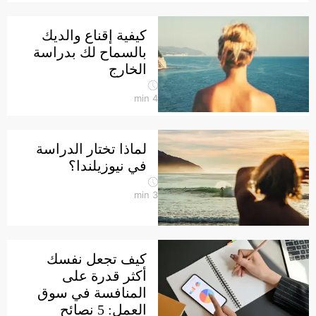
كيفية إقناع والديك
بالسماح لك بدراسة
الخارج
min
4
لماذا تختار الدراسة
في نيوزيلندا؟
min
3
كيف تجعل نفسك
أكثر قدرة على
المنافسة في سوق
العمل: 5 نصائح