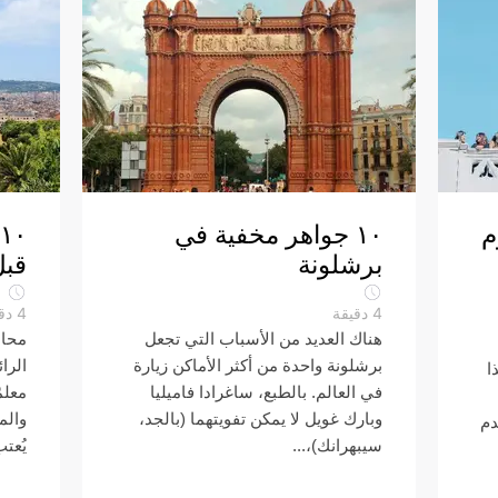
م
١٠ جواهر مخفية في
برشلونة
قبل
4
دقيقة
4
دق
هناك العديد من الأسباب التي تجعل
محاط
برشلونة واحدة من أكثر الأماكن زيارة
الرائ
ا
في العالم. بالطبع، ساغرادا فاميليا
معلم
وبارك غويل لا يمكن تفويتهما (بالجد،
والم
دم
سيبهرانك)،...
يُعتب