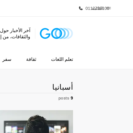
القائمة
0112725100
آخر الأخبار حول 
والثقافات، من 
الصفحة الرئيسية
برامج
أهلا بكم في إي أف
شاهد كل ما ن
تعلم اللغات
ثقافة
سفر
أسبانيا
posts
9