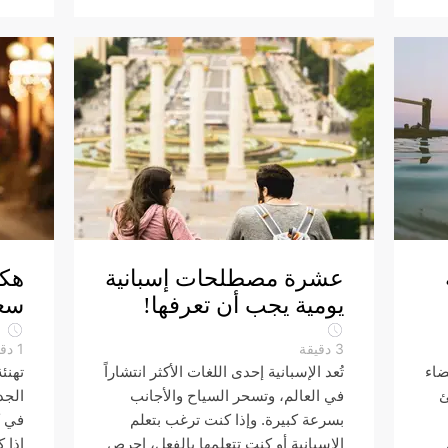
عشرة مصطلحات إسبانية
هكذ
يومية يجب أن تعرفها!
سعيدة
3
دقيقة
1
دقي
ضاء
تُعد الإسبانية إحدى اللغات الأكثر انتشاراً
تهنئ
ئ
في العالم، وتسحر السياح والأجانب
الجد
بسرعة كبيرة. وإذا كنت ترغب بتعلم
في ك
الإسبانية أو كنت تتعلمها بالفعل، إحرص
إذا 