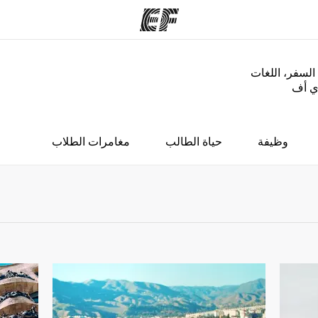
السفر، اللغات
إي أف
مكاتب
نب
قوم به
أعثر على مكتب قريب منك
م
وظيفة
حياة الطالب
مغامرات الطلاب