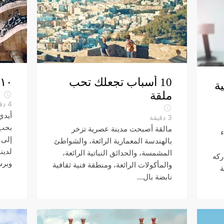
10 أسباب تجعلك تحب
١٠ أسباب لتحب برشلونة
ة
ملقة
4
دق
أيدي
3
دقيقة
بحب 
مالقة أصبحت مدينة عصرية تزخر
إلى 
بالهندسة المعمارية الرائعة، والشواطئ
لدين
المشمسة، والحدائق النباتية الرائعة،
ركه
وبرش
والمأكولات الرائعة، ومنطقة فنية ثقافية
ة
نابضة بال...