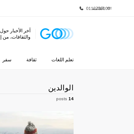
القائمة
0112725100
آخر الأخبار حول 
والثقافات، من 
الصفحة الرئيسية
برامج
أهلا بكم في إي أف
شاهد كل ما ن
تعلم اللغات
ثقافة
سفر
الوالدين
posts
14