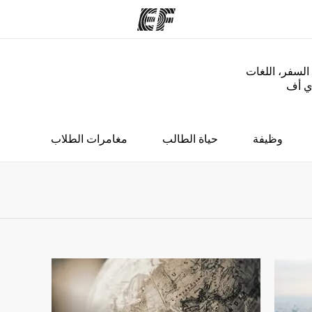
السفر، اللغات
إي أف
مكاتب
نب
قوم به
أعثر على مكتب قريب منك
م
وظيفة
حياة الطالب
مغامرات الطلاب