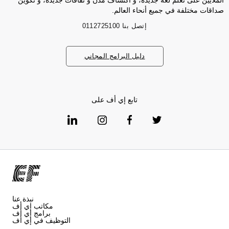
الملايين على تعلم لغة جديدة، و اكتشاف مدن و ثقافات جديدة، و تكوين
صداقات مختلفة في جميع أنحاء العالم.
إتصل بنا
0112725100
دليل البرامج المجاني
تابع إي أف على
نبذة عنا
مكاتب إي أف
برامج إي أف
التوظيف في إي أف