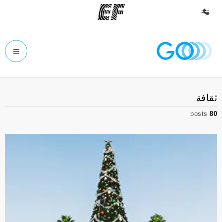
الصفحة الرئيسية
أهلا بكم في إي أف
برامج
ثقافة
شاهد كل ما نقوم به
posts
80
مكاتب
أعثر على مكتب قريب منك
نبذة عنا
من نحن
وظائف
إنضم إلى الفريق