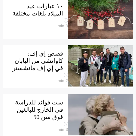
١٠ عبارات عيد
الميلاد بلغات مختلفة
min
3
قصص إي إف:
كاواتشي من اليابان
في إي إف مانشستر
min
2
ست فوائد للدراسة
في الخارج للبالغين
فوق سن 50
min
3