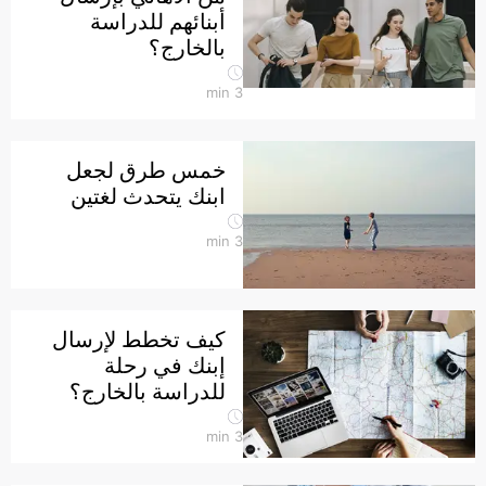
أبنائهم للدراسة
بالخارج؟
min
3
خمس طرق لجعل
ابنك يتحدث لغتين
min
3
كيف تخطط لإرسال
إبنك في رحلة
للدراسة بالخارج؟
min
3