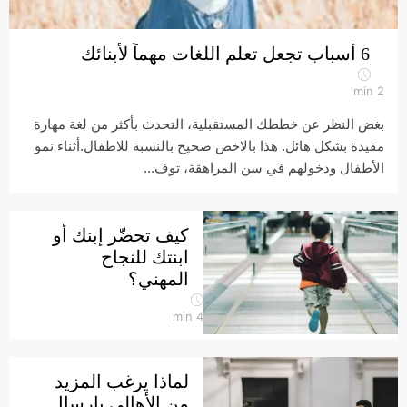
6 أسباب تجعل تعلم اللغات مهماً لأبنائك
min
2
بغض النظر عن خططك المستقبلية، التحدث بأكثر من لغة مهارة
مفيدة بشكل هائل. هذا بالاخص صحيح بالنسبة للاطفال.أثناء نمو
الأطفال ودخولهم في سن المراهقة، توف...
كيف تحضّر إبنك أو
ابنتك للنجاح
المهني؟
min
4
لماذا يرغب المزيد
من الأهالي بإرسال