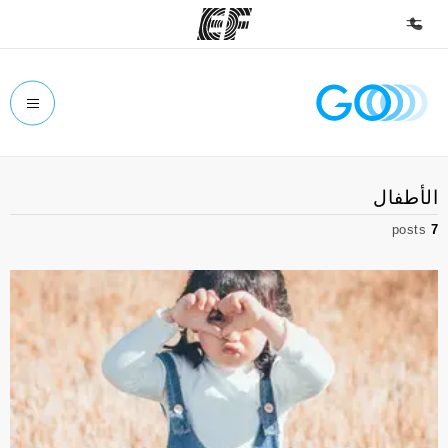
الصفحة الرئيسية
أهلا بكم في إي أف
برامج
الأطفال
شاهد كل ما نقوم به
posts
7
مكاتب
أعثر على مكتب قريب منك
نبذة عنا
من نحن
وظائف
إنضم إلى الفريق