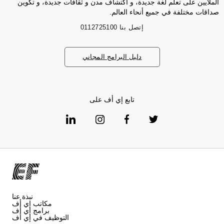
الملايين على تعلم لغة جديدة، و اكتشاف مدن و ثقافات جديدة، و تكوين
صداقات مختلفة في جميع أنحاء العالم.
إتصل بنا
0112725100
دليل البرامج المجاني
تابع إي أف على
نبذة عنا
مكاتب إي أف
برامج إي أف
التوظيف في إي أف