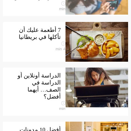
min
7 أطعمة عليك أن
تأكلها في بريطانيا
min
4
الدراسة أونلاين أو
الدراسة في
الصف… أيهما
أفضل؟
min
أفضل 10 مدونات