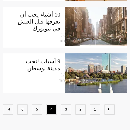
10 أشياء يجب أن
تعرفها قبل العيش
في نيويورك
min
9 أسباب لتحب
مدينة بوسطن
min
6
5
4
3
2
1