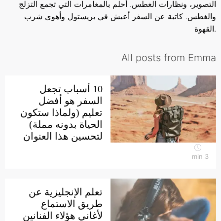
التصوير، ونظارات الغطس. أحلم بالمغامرات التي تجمع التزلج
والغطس. كاتبة عن السفر أعيش في بريستول وأهوى شرب
.القهوة
All posts from Emma
10 أسباب تجعل
السفر هو أفضل
تعليم (ولماذا ستكون
الحياة بدونه مملة)
لتحسين هذا العنوان
min
3
تعلم الإنجليزية عن
طريق الاستماع
لأغاني هؤلاء الفنانين