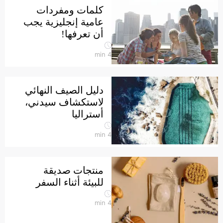
كلمات ومفردات
عامية إنجليزية يجب
أن تعرفها!
min
4
دليل الصيف النهائي
لاستكشاف سيدني،
أستراليا
min
4
منتجات صديقة
للبيئة أثناء السفر
min
4