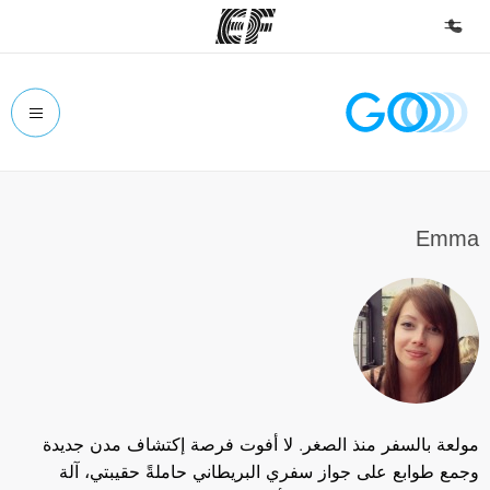
الصفحة الرئيسية
أهلا بكم في إي أف
برامج
شاهد كل ما نقوم به
Emma
مكاتب
أعثر على مكتب قريب منك
نبذة عنا
من نحن
وظائف
مولعة بالسفر منذ الصغر. لا أفوت فرصة إكتشاف مدن جديدة
إنضم إلى الفريق
وجمع طوابع على جواز سفري البريطاني حاملةً حقيبتي، آلة