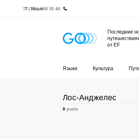
7 (701) 958 35 46
Меню
Последние но
путешествиях
Главная
Прогр
от EF
Добро пожаловать в EF
Все курсы и 
EF
Языки
Культура
Пут
Лос-Анджелес
0
posts