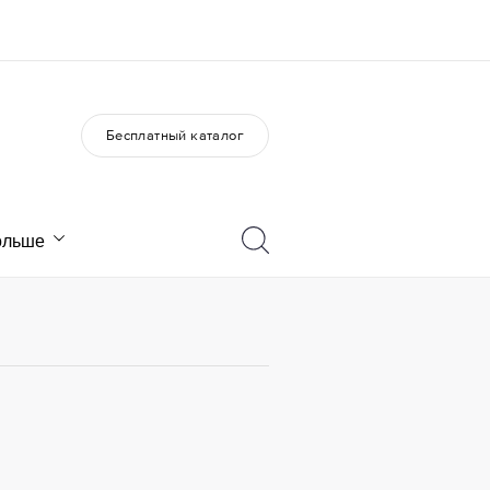
Бесплатный каталог
О нас
Карьера
Кто мы
Присоединиться к нашей
команде
ольше