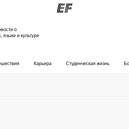
вости о
, языке и культуре
аммы
Офисы
программы
Найти ближайший офис
ешествия
Карьера
Студенческая жизнь
Б