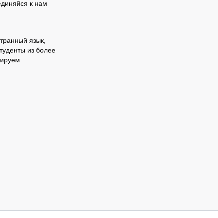
единяйся к нам
транный язык,
туденты из более
нируем