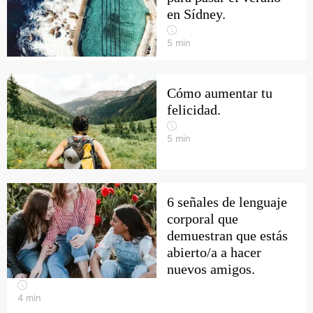
en Sídney.
5
min
Cómo aumentar tu
felicidad.
5
min
6 señales de lenguaje
corporal que
demuestran que estás
abierto/a a hacer
nuevos amigos.
4
min