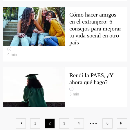
Cómo hacer amigos
en el extranjero: 6
consejos para mejorar
tu vida social en otro
país
4
min
Rendí la PAES, ¿Y
ahora qué hago?
5
min
1
2
3
4
6