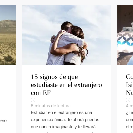
15 signos de que
Co
estudiaste en el extranjero
Is
con EF
Nu
5
minutos de lectura
4
m
Estudiar en el extranjero es una
¿Te
experiencia única. Te abrirá puertas
com
pero
que nunca imaginaste y te llevará
otr