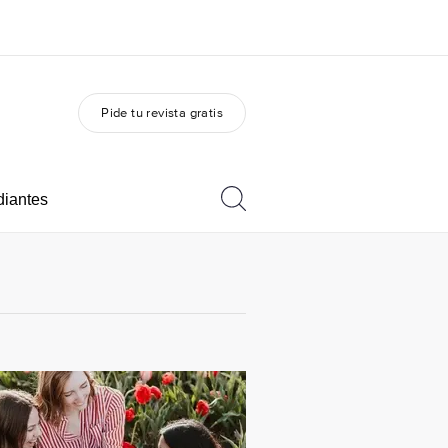
Pide tu revista gratis
 nosotros
Trabajos
nes somos
Únete al equipo
diantes