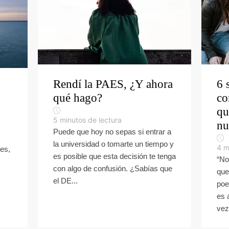
Rendí la PAES, ¿Y ahora
6 
qué hago?
co
qu
5
minutos de lectura
nu
Puede que hoy no sepas si entrar a
la universidad o tomarte un tiempo y
4
m
es,
es posible que esta decisión te tenga
“No
con algo de confusión. ¿Sabías que
que
el DE...
poe
es 
vez 