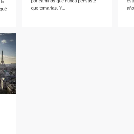
por caminos que nunca pensaste
est
 la
que tomarías. Y...
año
 qué