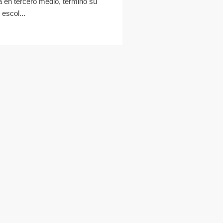
á en tercero medio, terminó su
 escol...