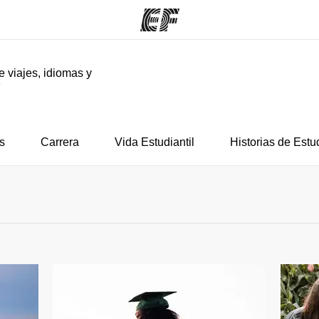
e viajes, idiomas y
F
mas
Oficinas
Sobre
ue hacemos
Encuentra una oficina
Quié
s
Carrera
Vida Estudiantil
Historias de Estu