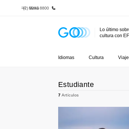
(2) 3293 8800
Menú
Lo último sobr
cultura con E
Inicio
Progra
Bienvenido a EF
Ver todo lo q
Idiomas
Cultura
Viaje
Estudiante
7
Artículos