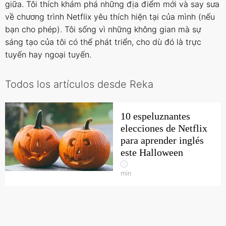
giữa. Tôi thích khám phá những địa điểm mới và say sưa
về chương trình Netflix yêu thích hiện tại của mình (nếu
bạn cho phép). Tôi sống vì những không gian mà sự
sáng tạo của tôi có thể phát triển, cho dù đó là trực
tuyến hay ngoại tuyến.
Todos los artículos desde Reka
10 espeluznantes
elecciones de Netflix
para aprender inglés
este Halloween
min