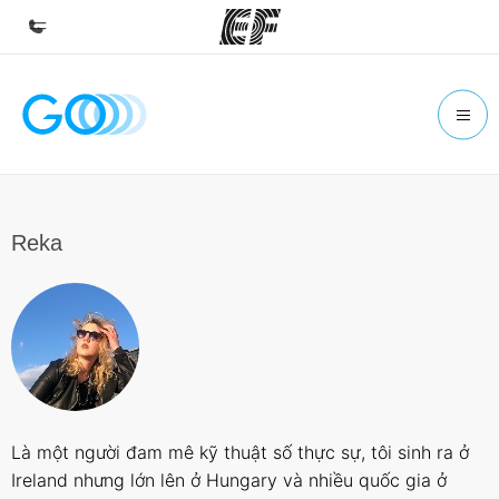
Inicio
Bienvenido a EF
Programas
Ver todo lo que hacemos
Reka
Oficinas
Encuentra una oficina
Sobre nosotros
Quiénes somos
Trabajos
Là một người đam mê kỹ thuật số thực sự, tôi sinh ra ở
Únete al equipo
Ireland nhưng lớn lên ở Hungary và nhiều quốc gia ở