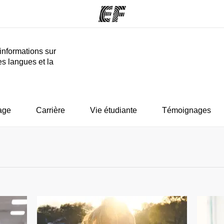
informations sur
es langues et la
mmes
Bureaux
A prop
res
Trouver un bureau
Qui so
age
Carrière
Vie étudiante
Témoignages