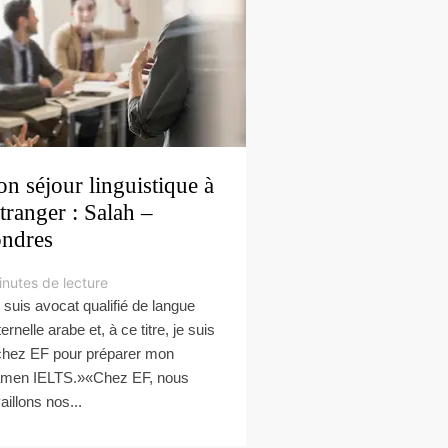
n séjour linguistique à
étranger : Salah –
ndres
inutes de lecture
 suis avocat qualifié de langue
rnelle arabe et, à ce titre, je suis
 chez EF pour préparer mon
men IELTS.»«Chez EF, nous
aillons nos...