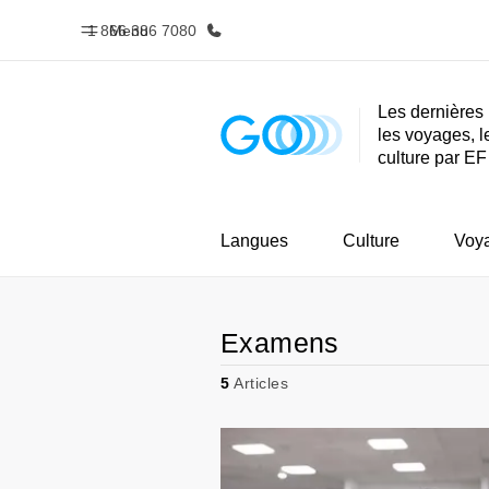
1 866 386 7080
Menu
Les dernières 
les voyages, l
Accueil
Progra
culture par EF
Bienvenue chez EF
Nos off
Langues
Culture
Voy
Examens
5
Articles