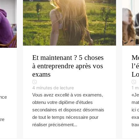
Et maintenant ? 5 choses
Mo
à entreprendre après vos
l’
exams
Lo
4
minutes de lecture
1
m
Vous avez excellé à vos examens,
«Je
ence
obtenu votre diplôme d’études
mate
secondaires et disposez désormais
ici
de tout le temps nécessaire pour
exa
tre
réaliser précisément...
trav