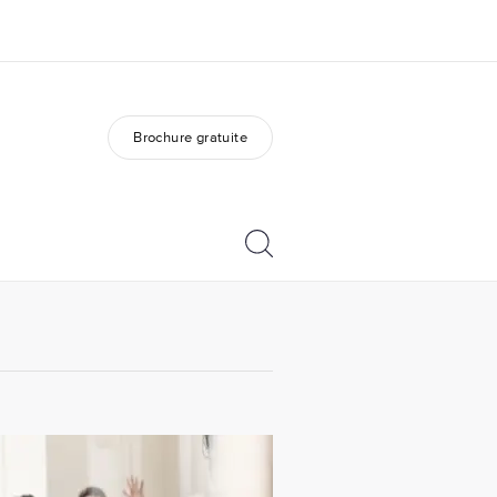
Brochure gratuite
os de nous
EF recrute
mmes-nous ?
Rejoignez nos équipes