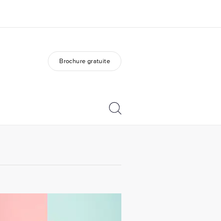
Brochure gratuite
os de nous
EF recrute
mmes-nous ?
Rejoignez nos équipes