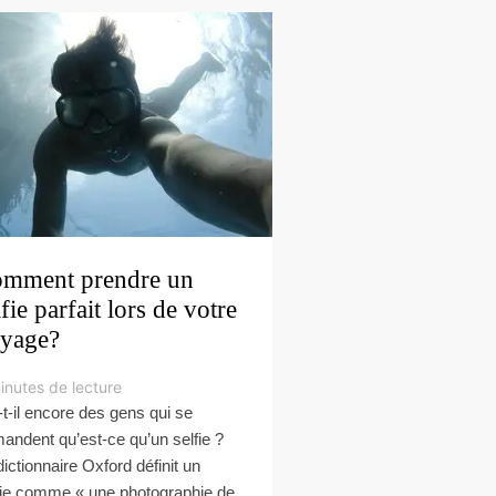
mment prendre un
lfie parfait lors de votre
yage?
inutes de lecture
-t-il encore des gens qui se
andent qu’est-ce qu’un selfie ?
dictionnaire Oxford définit un
fie comme « une photographie de