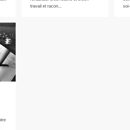
travail et racon...
soi
otre
t