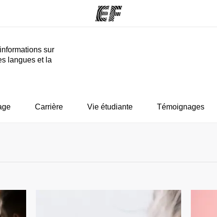
informations sur
es langues et la
mmes
Bureaux
A prop
res
Trouver un bureau
Qui so
age
Carrière
Vie étudiante
Témoignages