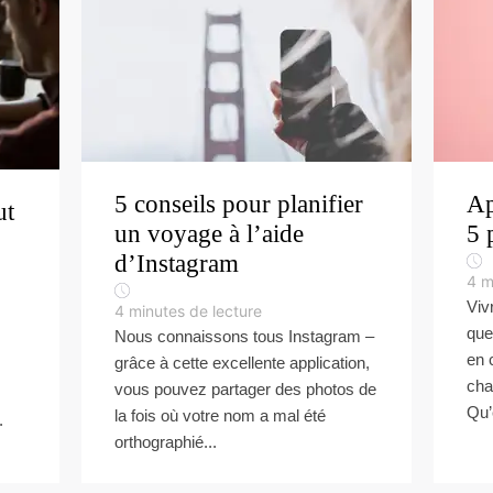
5 conseils pour planifier
Ap
ut
un voyage à l’aide
5 
d’Instagram
4
m
Viv
4
minutes de lecture
que
Nous connaissons tous Instagram –
en 
grâce à cette excellente application,
cha
vous pouvez partager des photos de
Qu’e
la fois où votre nom a mal été
.
orthographié...