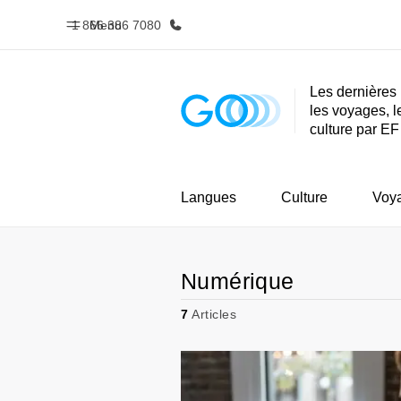
1 866 386 7080
Menu
Les dernières 
les voyages, l
Accueil
Progra
culture par EF
Bienvenue chez EF
Nos off
Langues
Culture
Voy
Numérique
7
Articles