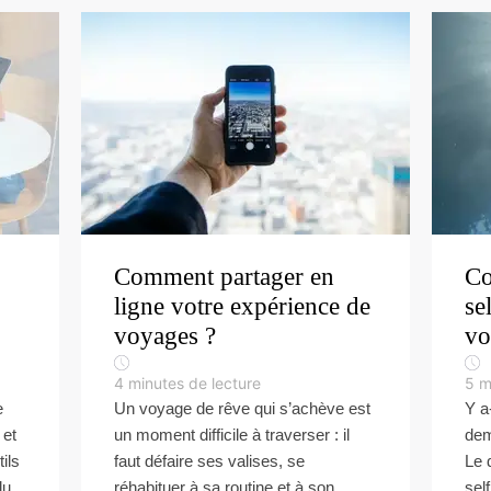
Comment partager en
Co
ligne votre expérience de
se
voyages ?
vo
4
minutes de lecture
5
m
e
Un voyage de rêve qui s’achève est
Y a
 et
un moment difficile à traverser : il
dem
ils
faut défaire ses valises, se
Le 
u...
réhabituer à sa routine et à son
sel