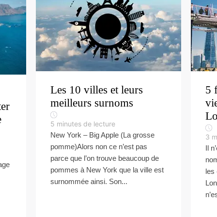
Les 10 villes et leurs
5 
meilleurs surnoms
vi
ter
Lo
e
5
minutes de lecture
New York – Big Apple (La grosse
3
m
pomme)Alors non ce n’est pas
Il 
parce que l’on trouve beaucoup de
nom
age
pommes à New York que la ville est
les 
surnommée ainsi. Son...
Lon
n’e