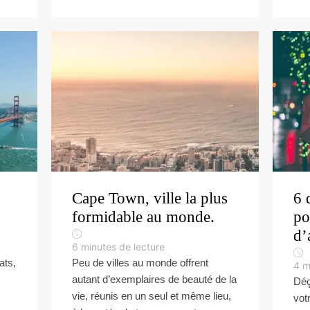
Cape Town, ville la plus
6 
formidable au monde.
po
d’
6
minutes de lecture
ats,
Peu de villes au monde offrent
4
m
autant d’exemplaires de beauté de la
Déç
vie, réunis en un seul et même lieu,
vot