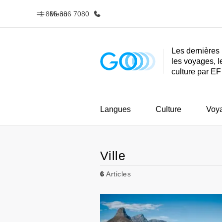
1 866 386 7080
Menu
Les dernières 
les voyages, l
Accueil
Progra
culture par EF
Bienvenue chez EF
Nos off
Langues
Culture
Voy
Ville
6
Articles