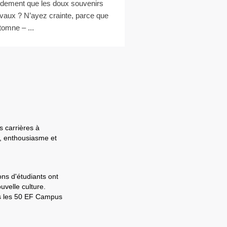
idement que les doux souvenirs
ivaux ? N’ayez crainte, parce que
utomne – ...
s carrières à
e, enthousiasme et
ons d'étudiants ont
velle culture.
ns les 50 EF Campus