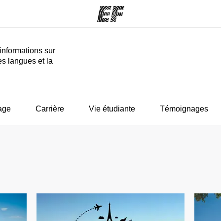
informations sur
es langues et la
mmes
Bureaux
A prop
res
Trouver un bureau
Qui so
age
Carrière
Vie étudiante
Témoignages