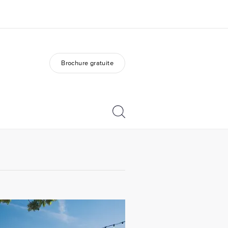
Brochure gratuite
os de nous
EF recrute
mmes-nous ?
Rejoignez nos équipes