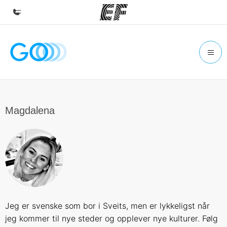
Accueil
Bienvenue chez EF
Programmes
Nos offres
Magdalena
Bureaux
Trouver un bureau
A propos de nous
Qui sommes-nous ?
EF recrute
Jeg er svenske som bor i Sveits, men er lykkeligst når
Rejoignez nos équipes
jeg kommer til nye steder og opplever nye kulturer. Følg