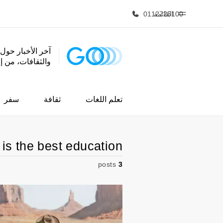
القائمة
0112725100
آخر الأخبار حول 
والثقافات، من 
الصفحة الرئيسية
برامج
أهلا بكم في إي أف
شاهد كل ما ن
تعلم اللغات
ثقافة
سفر
 is the best education
posts
3