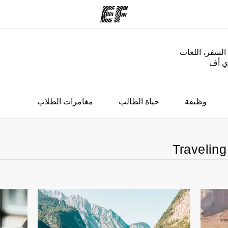
السفر، اللغات
إي أف
مكاتب
نب
قوم به
أعثر على مكتب قريب منك
م
وظيفة
حياة الطالب
مغامرات الطلاب
Traveling