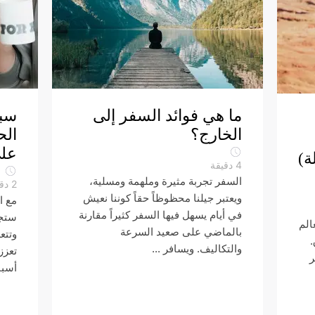
ما هي فوائد السفر إلى
سبب
الخارج؟
الح
على
ة)
4
دقيقة
السفر تجربة مثيرة وملهمة ومسلية،
2
دق
ويعتبر جيلنا محظوظاً حقاً كوننا نعيش
مع ا
في أيام يسهل فيها السفر كثيراً مقارنة
ستجم
الم
بالماضي على صعيد السرعة
وتتع
.
والتكاليف. ويسافر ...
تعزز
ر
أسبا