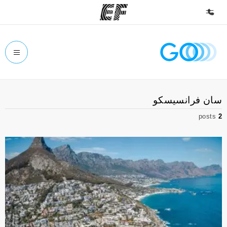
الصفحة الرئيسية
أهلا بكم في إي أف
برامج
سان فرانسيسكو
شاهد كل ما نقوم به
posts
2
مكاتب
أعثر على مكتب قريب منك
نبذة عنا
من نحن
وظائف
إنضم إلى الفريق