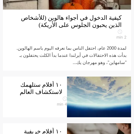
كيفية الدخول في أجواء هالوين (للأشخاص
الذين يحبون الجلوس على الأريكة)
min
2
لمدة 2000 عام، احتفل الناس بما نعرفه اليوم باسم الهالوين.
بدأت هذه الاحتفالات في أيرلندا عندما بدأ الكلت يحتفلون بـ
"سامهاين"، وهو مهرجان يك...
١٠ أفلام ستلهمك
لاستكشاف العالم
min
4
١٠ أفلام خريفية