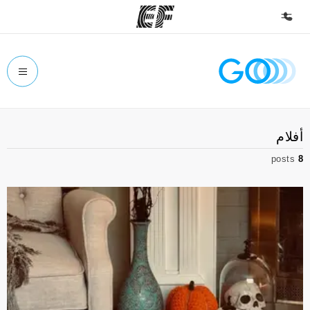
الصفحة الرئيسية
أهلا بكم في إي أف
برامج
أفلام
شاهد كل ما نقوم به
posts
8
مكاتب
أعثر على مكتب قريب منك
نبذة عنا
من نحن
وظائف
إنضم إلى الفريق