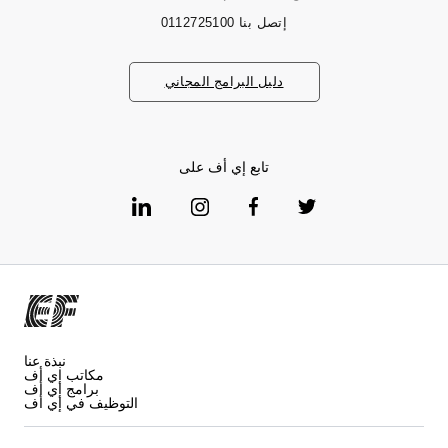
إتصل بنا
0112725100
دليل البرامج المجاني
تابع إي أف على
نبذة عنا
مكاتب إي أف
برامج إي أف
التوظيف في إي أف