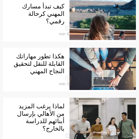
كيف تبدأ مسارك
المهني كرحالة
رقمي؟
min
6
هكذا تطور مهاراتك
القابلة للنقل لتحقيق
النجاح المهني
min
5
لماذا يرغب المزيد
من الأهالي بإرسال
أبنائهم للدراسة
بالخارج؟