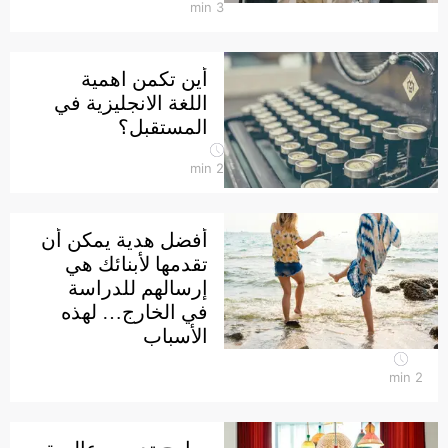
min
3
أين تكمن اهمية
اللغة الانجليزية في
المستقبل؟
min
2
أفضل هدية يمكن أن
تقدمها لأبنائك هي
إرسالهم للدراسة
في الخارج… لهذه
الأسباب
min
2