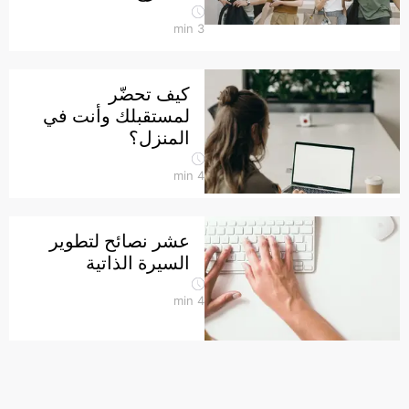
min
3
كيف تحضّر
لمستقبلك وأنت في
المنزل؟
min
4
عشر نصائح لتطوير
السيرة الذاتية
min
4