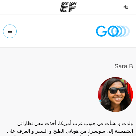
الصفحة الرئيسية
أهلا بكم في إي أف
برامج
شاهد كل ما نقوم به
Sara B
مكاتب
أعثر على مكتب قريب منك
نبذة عنا
من نحن
وظائف
ولدت و نشأت في جنوب غرب أمريكا، أخذت معي نظاراتي
إنضم إلى الفريق
الشمسية إلى سويسرا. من هوياتي الطبخ و السفر و العزف على