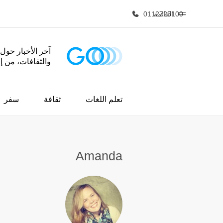
القائمة
0112725100
آخر الأخبار حول 
والثقافات، من 
الصفحة الرئيسية
برامج
أهلا بكم في إي أف
شاهد كل ما ن
تعلم اللغات
ثقافة
سفر
Amanda