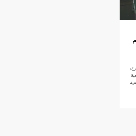
م
ج،
ية
فية