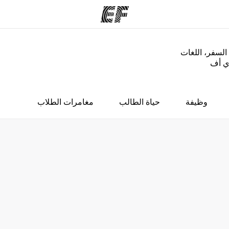
السفر، اللغات
إي أف
مكاتب
نب
قوم به
أعثر على مكتب قريب منك
م
وظيفة
حياة الطالب
مغامرات الطلاب