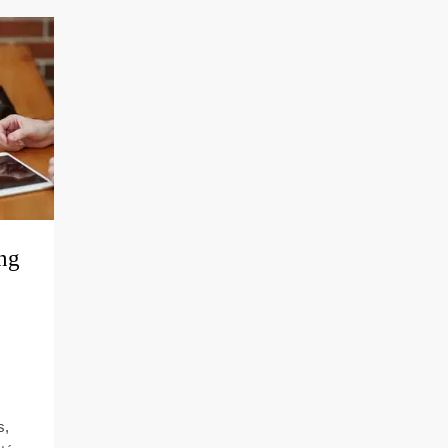
ng
s,