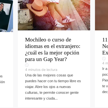
Mochileo o curso de
11
idiomas en el extranjero:
Ne
¿cuál es la mejor opción
Ex
para un Gap Year?
4
m
Ir 
4
minutos de lectura
poc
Una de las mejores cosas que
os
Pie
puedes hacer con tu tiempo libre es
ción
te 
viajar. Abre los ojos a nuevas
deci
culturas, te permite conocer gente
interesante y ciuda...