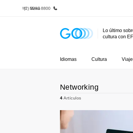
(2) 3293 8800
Menú
Lo último sobr
cultura con E
Inicio
Progra
Bienvenido a EF
Ver todo lo q
Idiomas
Cultura
Viaje
Networking
4
Artículos