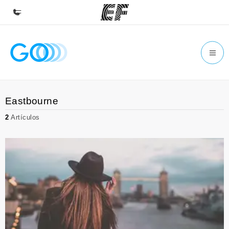
Inicio
Bienvenido a EF
Programas
Eastbourne
Ver todo lo que hacemos
2
Artículos
Oficinas
Encuentra una oficina
Sobre nosotros
Quiénes somos
Trabajos
Únete al equipo